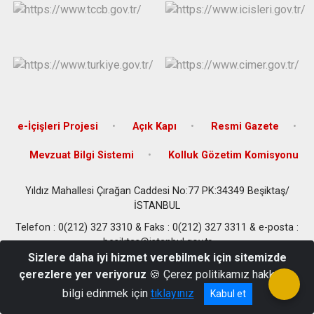
Çatalca
Şile
Esenyurt
Esenler
Silivri
Sancaktepe
Eyüpsultan
Şişli
Sultangazi
e-İçişleri Projesi
Açık Kapı
Resmi Gazete
Mevzuat Bilgi Sistemi
Kolluk Gözetim Komisyonu
Yıldız Mahallesi Çırağan Caddesi No:77 PK:34349 Beşiktaş/
İSTANBUL
Telefon : 0(212) 327 3310 & Faks : 0(212) 327 3311 & e-posta :
besiktas@istanbul.gov.tr
Sizlere daha iyi hizmet verebilmek için sitemizde
çerezlere yer veriyoruz
🍪 Çerez politikamız hakkında
bilgi edinmek için
tıklayınız
Kabul et