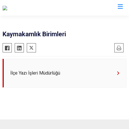
İstanbul
Kaymakamlık Birimleri
Adalar
Fatih
Sultanbeyli
Avcılar
Gaziosmanpaşa
Tuzla
Bağcılar
Güngören
Ümraniye
Bahçelievler
Kadıköy
Üsküdar
İlçe Yazı İşleri Müdürlüğü
Bakırköy
Kağıthane
Zeytinburnu
Bayrampaşa
Kartal
Arnavutköy
Beşiktaş
Küçükçekmece
Ataşehir
Beykoz
Maltepe
Başakşehir
Beyoğlu
Pendik
Beylikdüzü
Büyükçekmece
Sarıyer
Çekmeköy