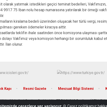
kit olarak yatırmak istedikleri geçici teminat bedelleri, Vakfımız
9917 75 Iban nolu hesap numarasına yatırılarak bir örneği vakfı
ir.
malların kiralama bedeli üzerinden oluşacak her türlü vergi, resim,
pılması gereken ödemeler kiracıya aittir.
caatlarda teklifin ihale saatinden önce komisyona ulaşması şartt
 dolayı Vakfımız veya komisyon herhangi bir sorumluluk kabul e
. İlan olunur.
ık Kapı
Resmi Gazete
Mevzuat Bilgi Sistemi
Yıldız Mahallesi Çırağan Caddesi No:77 PK:34349 Beşiktaş/İSTANBUL
 sitemizde çerezlere yer veriyoruz
🍪 Çerez politikamız hakkı