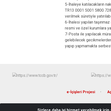
5-İhaleye katılacakların na
TR13 0001 5001 5800 7284 
verilmek süretiyle yatırılabil
6-İhalesi yapılan taşınmaz 
resmi ve özel kurumlara ya
7-Posta ile yapılacak müra
gelebilecek gecikmelerden
yapıp yapmamakta serbesttir
e-İçişleri Projesi
Aç
Sizlere daha iyi hizmet verebilmek için