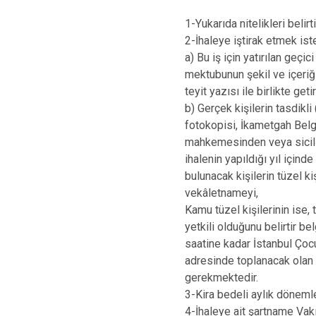
1-Yukarıda nitelikleri belir
2-İhaleye iştirak etmek ist
a) Bu iş için yatırılan ge
mektubunun şekil ve içeriği
teyit yazısı ile birlikte get
b) Gerçek kişilerin tasdikl
fotokopisi, İkametgah Belge
mahkemesinden veya sicilin
ihalenin yapıldığı yıl içinde
bulunacak kişilerin tüzel ki
vekâletnameyi,
Kamu tüzel kişilerinin ise, 
yetkili olduğunu belirtir be
saatine kadar İstanbul Ço
adresinde toplanacak olan 
gerekmektedir.
3-Kira bedeli aylık döneml
4-İhaleye ait şartname Vakıf