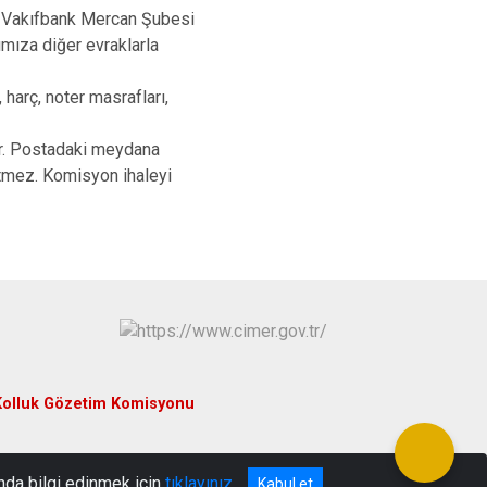
ın, Vakıfbank Mercan Şubesi
mıza diğer evraklarla
 harç, noter masrafları,
ır. Postadaki meydana
tmez. Komisyon ihaleyi
Kolluk Gözetim Komisyonu
nda bilgi edinmek için
tıklayınız
Kabul et