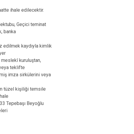
Maltepe
Başakşehir
atte ihale edilecektir.
Pendik
Beylikdüzü
ce
Sarıyer
Çekmeköy
Mektubu, Geçici teminat
Şile
Esenyurt
k, banka
Silivri
Sancaktepe
az edilmek kaydıyla kimlik
Şişli
Sultangazi
yer
 meslekî kuruluştan,
 veya teklifte
ilmiş imza sirkülerini veya
n tüzel kişiliği temsile
ihale
O.33 Tepebaşı Beyoğlu
leri