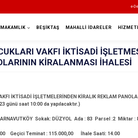
e-De
YMAKAMLIK
BEŞİKTAŞ
MAHALLİ İDARELER
HİZMET
İstanbul
UKLARI VAKFI İKTİSADİ İŞLETME
LARININ KİRALANMASI İHALESİ
Adalar
Avcılar
Bağcılar
KFI İKTİSADİ İŞLETMELERİNDEN KİRALIK REKLAM PANOLARI
Bahçelievler
23 günü saat 10:00 da yapılacaktır.)
Bakırköy
Bayrampaşa
e:ARNAVUTKÖY Sokak: DÜZYOL Ada : 83 Parsel :2 Miktar :
Beşiktaş
,00 Geçici Teminat : 115.000,00 İhale Saati: 14.00