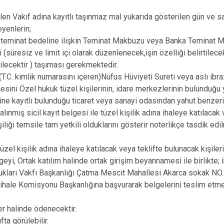
Beykoz
tilen Vakıf adına kayıtlı taşınmaz mal yukarıda gösterilen gün ve sa
Beyoğlu
eyenlerin;
Büyükçekme
çici teminat bedeline ilişkin Teminat Makbuzu veya Banka Teminat 
Çatalca
 (süresiz ve limit içi olarak düzenlenecek,işin özelliği belirtilece
irilecektir ) taşıması gerekmektedir.
Esenler
i (T.C. kimlik numarasını içeren)Nüfus Hüviyeti Sureti veya aslı ibr
Eyüpsultan
sini Özel hukuk tüzel kişilerinin, idare merkezlerinin bulunduğu 
e kayıtlı bulunduğu ticaret veya sanayi odasından yahut benzeri
 alınmış sicil kayıt belgesi ile tüzel kişilik adına ihaleye katılacak
şiliği temsile tam yetkili olduklarını gösterir noterlikçe tasdik ed
tüzel kişilik adına ihaleye katılacak veya teklifte bulunacak kişileri
lgeyi, Ortak katılım halinde ortak girişim beyannamesi ile birlikte; 
cukları Vakfı Başkanlığı Çatma Mescit Mahallesi Akarca sokak N
ihale Komisyonu Başkanlığına başvurarak belgelerini teslim etme
er halinde ödenecektir.
ta görülebilir.