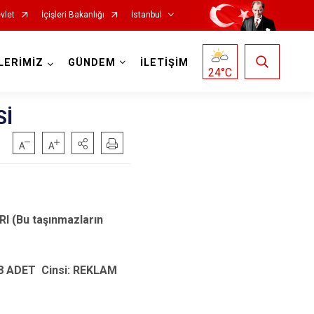
vlet
İçişleri Bakanlığı
İstanbul
LERİMİZ
GÜNDEM
İLETİŞİM
24
°C
Sİ
Fatih
Sultanbeyli
Gaziosmanpaşa
Tuzla
Güngören
Ümraniye
 (Bu taşınmazların
Kadıköy
Üsküdar
Kağıthane
Zeytinburnu
Kartal
Arnavutköy
 8 ADET Cinsi: REKLAM
Küçükçekmece
Ataşehir